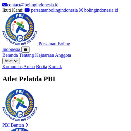
contact@bolingindonesia.id
Ikuti Kami:
persatuanbolingindonesia
bolingindonesia.id
Persatuan Boling
Indonesia
Beranda
Tentang
Kejuaraan
Anggota
Atlet
Komunitas
Arena
Berita
Kontak
Atlet Pelatda PBI
PBI Banten